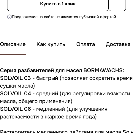
Купить в 1 клик
Предложение на сайте не являются публичной офертой
Описание
Как купить
Оплата
Доставка
Серия разбавителей для масел BORMAWACHS:
SOLVOIL 03
- быстрый (позволяет сократить время
сушки масла)
SOLVOIL 04
- средний (для регулировки вязкости
масла, общего применения)
SOLVOIL 06
- медленный (для улучшения
растекаемости в жаркое время года)
Растворитель
медленного действия
для масла
Solv