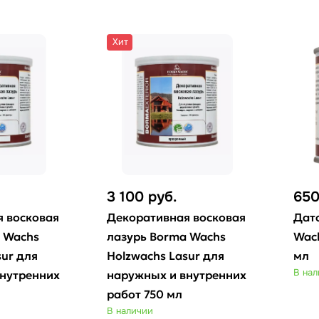
Хит
3 100
руб.
65
 восковая
Декоративная восковая
Дат
 Wachs
лазурь Borma Wachs
Wach
sur для
Holzwachs Lasur для
мл
В на
нутренних
наружных и внутренних
работ 750 мл
В наличии