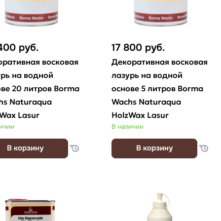
 400
руб.
17 800
руб.
оративная восковая
Декоративная восковая
рь на водной
лазурь на водной
ве 20 литров Borma
основе 5 литров Borma
hs Naturaqua
Wachs Naturaqua
Wax Lasur
HolzWax Lasur
личии
В наличии
В корзину
В корзину