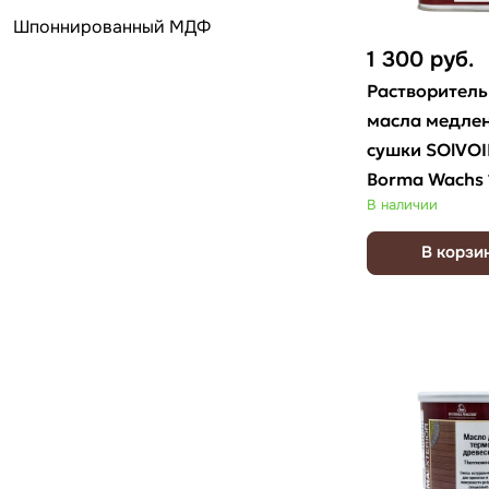
Шпоннированный МДФ
1 300
руб.
Растворитель
масла медле
сушки SOlVOI
Borma Wachs 
В наличии
В корзи