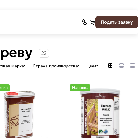
Подать заявку
ереву
23
говая марка
Страна производства
Цвет
инка
Новинка