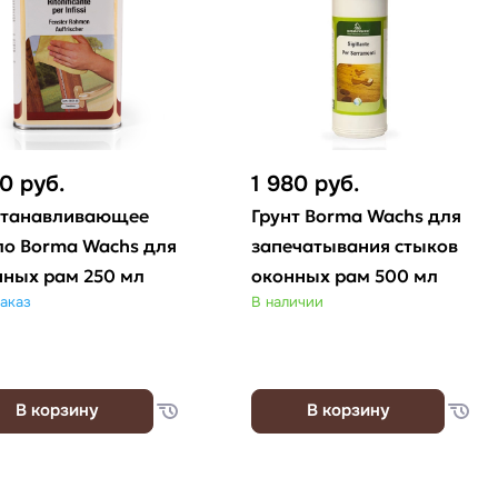
00
руб.
1 980
руб.
станавливающее
Грунт Borma Wachs для
ло Borma Wachs для
запечатывания стыков
нных рам 250 мл
оконных рам 500 мл
аказ
В наличии
В корзину
В корзину