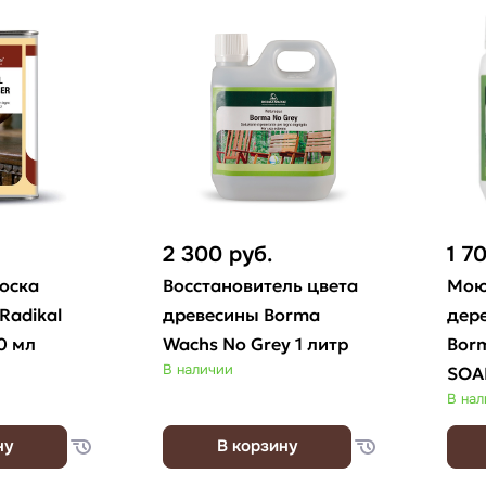
2 300
руб.
1 7
оска
Восстановитель цвета
Мою
Radikal
древесины Borma
дер
0 мл
Wachs No Grey 1 литр
Bor
В наличии
SOAP
В на
ну
В корзину