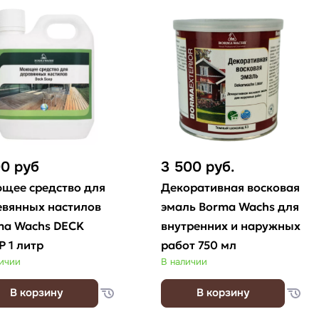
00
руб
3 500
руб.
щее средство для
Декоративная восковая
евянных настилов
эмаль Borma Wachs для
ma Wachs DECK
внутренних и наружных
 1 литр
работ 750 мл
личии
В наличии
В корзину
В корзину