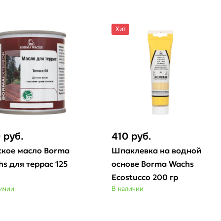
Хит
0
руб.
410
руб.
ское масло Borma
Шпаклевка на водной
s для террас 125
основе Borma Wachs
Ecostucco 200 гр
личии
В наличии