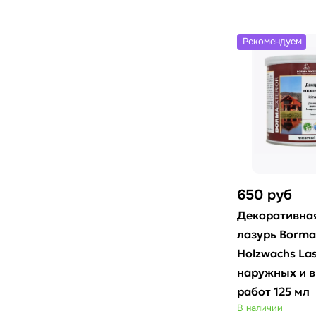
Рекомендуем
650
руб
Декоративная
лазурь Borma
Holzwachs La
наружных и в
работ 125 мл
В наличии