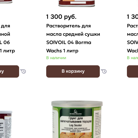
1 300
руб.
1 3
 для
Растворитель для
Рас
нной
масла средней сушки
мас
L 06
SOlVOIL 04 Borma
SOl
1 литр
Wachs 1 литр
Wach
В наличии
В на
ну
В корзину