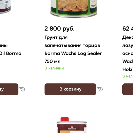
2 800
руб.
62
Грунт для
Дек
ины
запечатывания торцов
лазу
il Borma
Borma Wachs Log Sealer
осно
750 мл
Wac
В наличии
Holz
В на
ну
В корзину