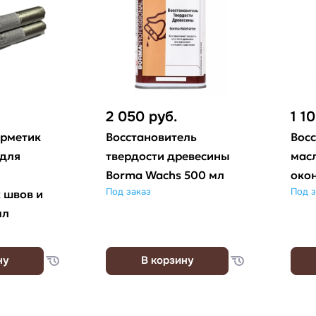
2 050
руб.
1 1
ерметик
Восстановитель
Вос
 для
твердости древесины
мас
Borma Wachs 500 мл
око
Под заказ
Под з
 швов и
мл
ну
В корзину