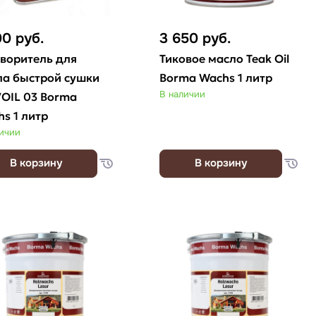
00
руб.
3 650
руб.
творитель для
Тиковое масло Teak Oil
ла быстрой сушки
Borma Wachs 1 литр
В наличии
VOIL 03 Borma
s 1 литр
личии
В корзину
В корзину