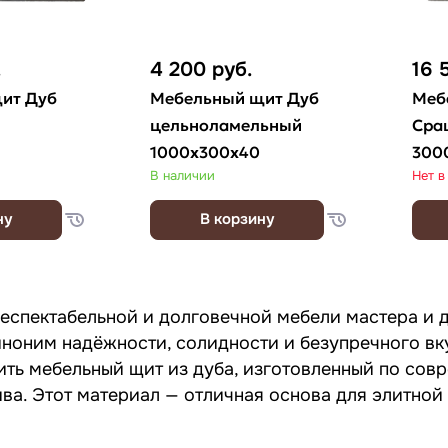
.
4 200
руб.
16 
ит Дуб
Мебельный щит Дуб
Меб
цельноламельный
Сра
1000х300х40
300
В наличии
Нет в
ну
В корзину
еспектабельной и долговечной мебели мастера и 
ноним надёжности, солидности и безупречного вк
ить мебельный щит из дуба, изготовленный по со
ва. Этот материал — отличная основа для элитно