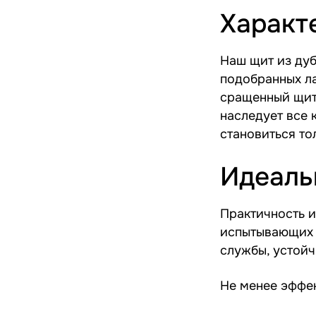
Характ
Наш щит из дуб
подобранных ла
сращенный щит
наследует все 
становиться то
Идеаль
Практичность и
испытывающих п
службы, устойч
Не менее эффе