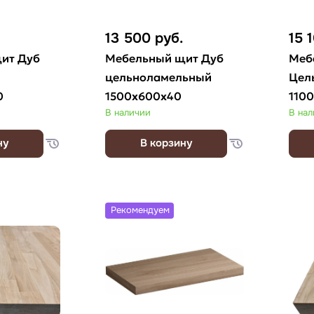
13 500
руб.
15 
ит Дуб
Мебельный щит Дуб
Меб
цельноламельный
Цел
0
1500х600х40
110
В наличии
В на
ну
В корзину
Рекомендуем